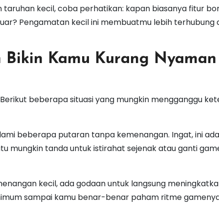
aruhan kecil, coba perhatikan: kapan biasanya fitur bo
luar? Pengamatan kecil ini membuatmu lebih terhubung
n Bikin Kamu Kurang Nyaman
l. Berikut beberapa situasi yang mungkin mengganggu ke
alami beberapa putaran tanpa kemenangan. Ingat, ini ada
itu mungkin tanda untuk istirahat sejenak atau ganti gam
enangan kecil, ada godaan untuk langsung meningkatka
minimum sampai kamu benar-benar paham ritme gamenya