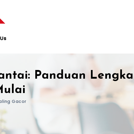
 Us
antai: Panduan Lengka
ulai
aling Gacor