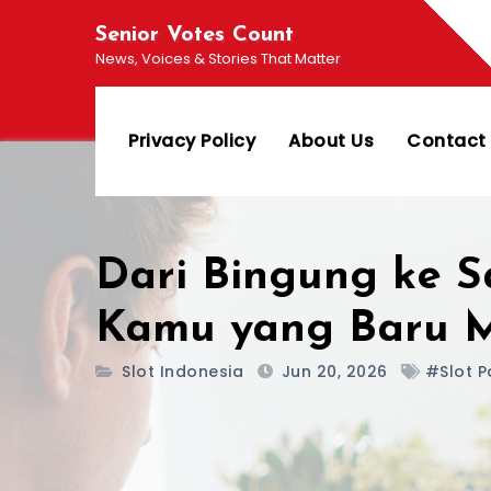
Skip
Senior Votes Count
to
News, Voices & Stories That Matter
content
Privacy Policy
About Us
Contact
Dari Bingung ke S
Kamu yang Baru M
Slot Indonesia
Jun 20, 2026
#slot P