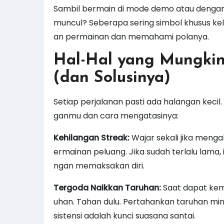
Sambil bermain di mode demo atau dengan t
muncul? Seberapa sering simbol khusus ke
an permainan dan memahami polanya.
Hal-Hal yang Mungki
(dan Solusinya)
Setiap perjalanan pasti ada halangan keci
ganmu dan cara mengatasinya:
Kehilangan Streak:
Wajar sekali jika meng
ermainan peluang. Jika sudah terlalu lama, 
ngan memaksakan diri.
Tergoda Naikkan Taruhan:
Saat dapat kem
uhan. Tahan dulu. Pertahankan taruhan 
sistensi adalah kunci suasana santai.