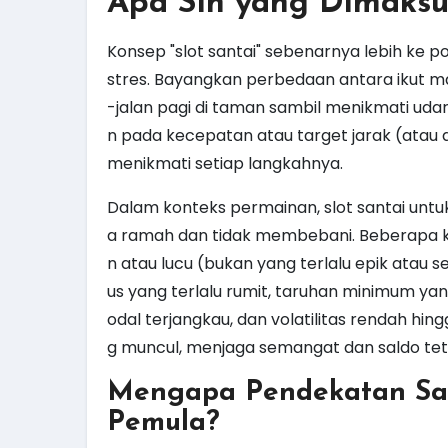
Apa Sih yang Dimaksud
Konsep "slot santai" sebenarnya lebih ke p
stres. Bayangkan perbedaan antara ikut mar
-jalan pagi di taman sambil menikmati udar
n pada kecepatan atau target jarak (atau 
menikmati setiap langkahnya.
Dalam konteks permainan, slot santai untu
a ramah dan tidak membebani. Beberapa ka
n atau lucu (bukan yang terlalu epik atau
us yang terlalu rumit, taruhan minimum y
odal terjangkau, dan volatilitas rendah hi
g muncul, menjaga semangat dan saldo te
Mengapa Pendekatan Sant
Pemula?