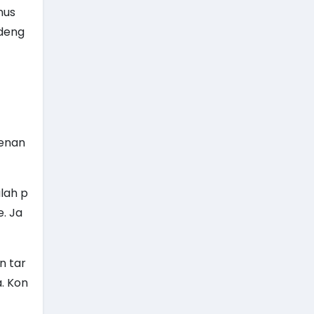
nus
 deng
tenan
lah p
e. Ja
n tar
. Kon