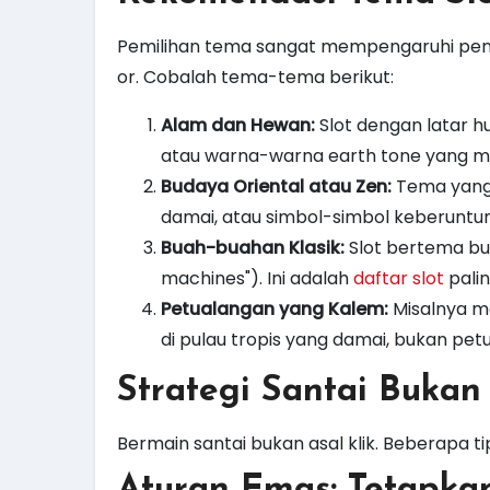
Pemilihan tema sangat mempengaruhi penga
or. Cobalah tema-tema berikut:
Alam dan Hewan:
Slot dengan latar hut
atau warna-warna earth tone yang 
Budaya Oriental atau Zen:
Tema yang 
damai, atau simbol-simbol keberuntun
Buah-buahan Klasik:
Slot bertema bua
machines"). Ini adalah
daftar slot
palin
Petualangan yang Kalem:
Misalnya me
di pulau tropis yang damai, bukan p
Strategi Santai Bukan 
Bermain santai bukan asal klik. Beberapa 