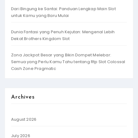
Dari Bingung ke Santai: Panduan Lengkap Main Slot
untuk Kamu yang Baru Mulai
Dunia Fantasi yang Penuh Kejutan: Mengenal Lebih
Dekat Brothers Kingdom Slot
Zona Jackpot Besar yang Bikin Dompet Melebar:
Semua yang Perlu Kamu Tahu tentang Rtp Slot Colossal
Cash Zone Pragmatic
Archives
August 2026
July 2026