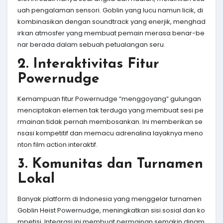
uah pengalaman sensori. Goblin yang lucu namun licik, di
kombinasikan dengan soundtrack yang enerjik, menghad
irkan atmosfer yang membuat pemain merasa benar-be
nar berada dalam sebuah petualangan seru.
2. Interaktivitas Fitur
Powernudge
Kemampuan fitur Powernudge “menggoyang” gulungan
menciptakan elemen tak terduga yang membuat sesi pe
rmainan tidak pernah membosankan. Ini memberikan se
nsasi kompetitif dan memacu adrenalina layaknya meno
nton film action interaktif.
3. Komunitas dan Turnamen
Lokal
Banyak platform di Indonesia yang menggelar turnamen
Goblin Heist Powernudge, meningkatkan sisi sosial dan ko
mpetisi. Integrasi ini membuat permainan semakin dinam