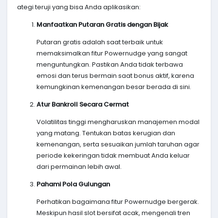
ategi teruji yang bisa Anda aplikasikan:
Manfaatkan Putaran Gratis dengan Bijak
Putaran gratis adalah saat terbaik untuk
memaksimalkan fitur Powernudge yang sangat
menguntungkan. Pastikan Anda tidak terbawa
emosi dan terus bermain saat bonus aktif, karena
kemungkinan kemenangan besar berada di sini.
Atur Bankroll Secara Cermat
Volatilitas tinggi mengharuskan manajemen modal
yang matang. Tentukan batas kerugian dan
kemenangan, serta sesuaikan jumlah taruhan agar
periode kekeringan tidak membuat Anda keluar
dari permainan lebih awal.
Pahami Pola Gulungan
Perhatikan bagaimana fitur Powernudge bergerak.
Meskipun hasil slot bersifat acak, mengenali tren