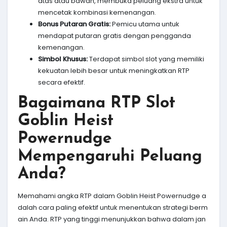
atas atau bawah, membuka peluang ekstra untuk
mencetak kombinasi kemenangan.
Bonus Putaran Gratis:
Pemicu utama untuk
mendapat putaran gratis dengan pengganda
kemenangan.
Simbol Khusus:
Terdapat simbol slot yang memiliki
kekuatan lebih besar untuk meningkatkan RTP
secara efektif.
Bagaimana RTP Slot
Goblin Heist
Powernudge
Mempengaruhi Peluang
Anda?
Memahami angka RTP dalam Goblin Heist Powernudge a
dalah cara paling efektif untuk menentukan strategi berm
ain Anda. RTP yang tinggi menunjukkan bahwa dalam jan