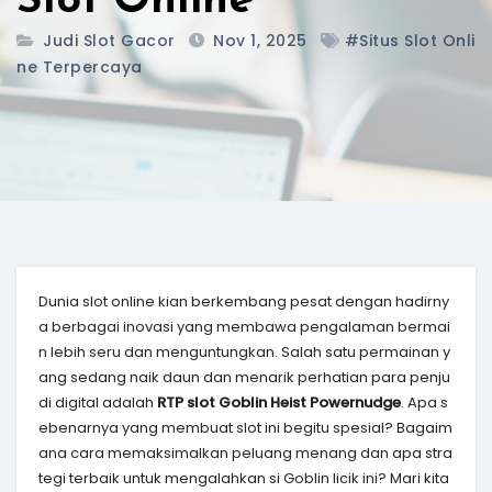
Slot Online
Judi Slot Gacor
Nov 1, 2025
#situs Slot Onli
Ne Terpercaya
Dunia slot online kian berkembang pesat dengan hadirny
a berbagai inovasi yang membawa pengalaman bermai
n lebih seru dan menguntungkan. Salah satu permainan y
ang sedang naik daun dan menarik perhatian para penju
di digital adalah
RTP slot Goblin Heist Powernudge
. Apa s
ebenarnya yang membuat slot ini begitu spesial? Bagaim
ana cara memaksimalkan peluang menang dan apa stra
tegi terbaik untuk mengalahkan si Goblin licik ini? Mari kita