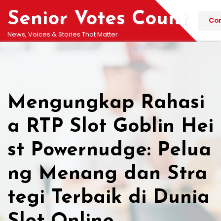
Skip
Senior Votes Count
to
Con
content
News, Voices & Stories That Matter
Mengungkap Rahasi
a RTP Slot Goblin Hei
st Powernudge: Pelua
ng Menang dan Stra
tegi Terbaik di Dunia