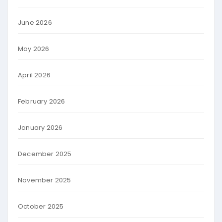
June 2026
May 2026
April 2026
February 2026
January 2026
December 2025
November 2025
October 2025