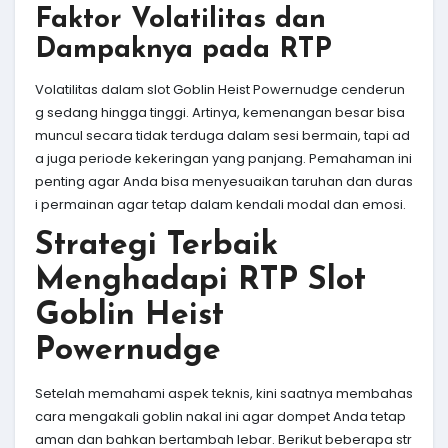
Faktor Volatilitas dan
Dampaknya pada RTP
Volatilitas dalam slot Goblin Heist Powernudge cenderun
g sedang hingga tinggi. Artinya, kemenangan besar bisa
muncul secara tidak terduga dalam sesi bermain, tapi ad
a juga periode kekeringan yang panjang. Pemahaman ini
penting agar Anda bisa menyesuaikan taruhan dan duras
i permainan agar tetap dalam kendali modal dan emosi.
Strategi Terbaik
Menghadapi RTP Slot
Goblin Heist
Powernudge
Setelah memahami aspek teknis, kini saatnya membahas
cara mengakali goblin nakal ini agar dompet Anda tetap
aman dan bahkan bertambah lebar. Berikut beberapa str