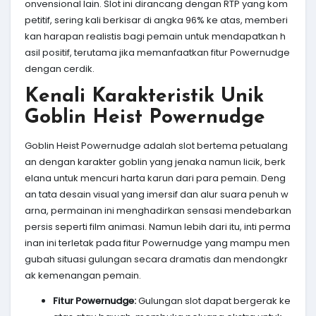
onvensional lain. Slot ini dirancang dengan RTP yang kom
petitif, sering kali berkisar di angka 96% ke atas, memberi
kan harapan realistis bagi pemain untuk mendapatkan h
asil positif, terutama jika memanfaatkan fitur Powernudge
dengan cerdik.
Kenali Karakteristik Unik
Goblin Heist Powernudge
Goblin Heist Powernudge adalah slot bertema petualang
an dengan karakter goblin yang jenaka namun licik, berk
elana untuk mencuri harta karun dari para pemain. Deng
an tata desain visual yang imersif dan alur suara penuh w
arna, permainan ini menghadirkan sensasi mendebarkan
persis seperti film animasi. Namun lebih dari itu, inti perma
inan ini terletak pada fitur Powernudge yang mampu men
gubah situasi gulungan secara dramatis dan mendongkr
ak kemenangan pemain.
Fitur Powernudge:
Gulungan slot dapat bergerak ke