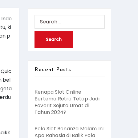
 Indo
Search
u, ki
for:
an p
Recent Posts
 Quic
 bel
ngeta
Kenapa Slot Online
merdu
Bertema Retro Tetap Jadi
Favorit Sejuta Umat di
Tahun 2024?
Pola Slot Bonanza Malam Ini:
naikk
Apa Rahasia di Balik Pola