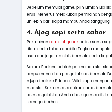
Sebelum memulai game, pilih jumlah judi si
erus-Menerus melakukan permainan dengan
uh lebih dari siapa mampu Anda tanggung.
4. Ajeg sepi serta sabar
Permainan
ratu slot gacor
online sama sepe
diam serta tabah apabila Engkau mengala
usan dan juga teruslah bermain serta kepala
Sakura Fortune adalah permainan slot si
ampu menaikkan pengetahuan bermain.De
n juga feature Princess Wild siapa mengunt
mar slot. Serta menerapkan saran bermai
an mengalahkan Anda dan juga meraih ke
semoga berhasil!