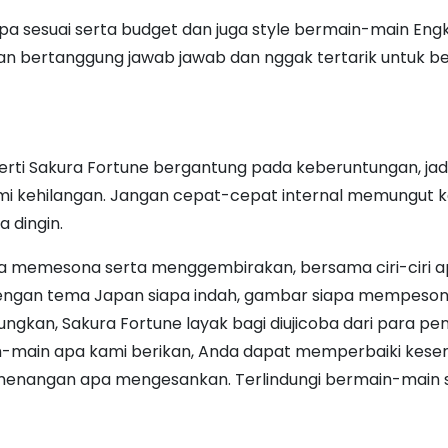
apa sesuai serta budget dan juga style bermain-main Eng
 bertanggung jawab jawab dan nggak tertarik untuk be
rti Sakura Fortune bergantung pada keberuntungan, jadi
mi kehilangan. Jangan cepat-cepat internal memungut 
 dingin.
apa memesona serta menggembirakan, bersama ciri-ciri 
ngan tema Japan siapa indah, gambar siapa mempeson
ungkan, Sakura Fortune layak bagi diujicoba dari para pe
n-main apa kami berikan, Anda dapat memperbaiki kes
menangan apa mengesankan. Terlindungi bermain-main 