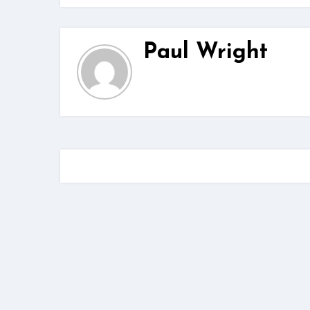
Paul Wright