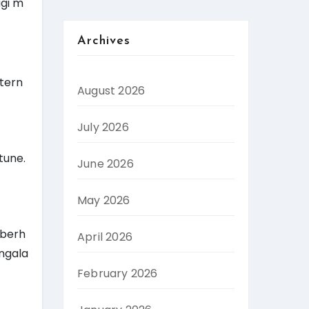
agi m
Archives
tern
August 2026
July 2026
tune.
June 2026
May 2026
eberh
April 2026
engala
February 2026