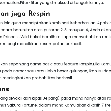
asilan.Fitur-fitur yang dimaksud di tengah lainnya:
dan juga Respin
n lain guna menciptakan kombinasi keberhasilan. Apabil
secara berurutan atas putaran 2, 3, maupun 4, Anda aka
an Princess Wild bakal beralih roll apa menyebabkan reel
ree bagi menaikkan kesempatan berhasil.
akan sepanjang game basic atau feature Respin.Bila Kam
 pada nomor satu atau lebih besar gulungan, ikon itu da
 meningkatkan probabilitas berhasil.
une
ng diwakili dari kipas Jepang) pada mana hanya atas roll
nus Sakura Fortune, dalam mana Kamu akan dikasih 7 fre