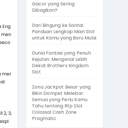
Gacor yang Sering
Dibagikan?
Dari Bingung ke Santai:
a Eng
Panduan Lengkap Main Slot
n men
untuk Kamu yang Baru Mulai
 seco
Dunia Fantasi yang Penuh
Kejutan: Mengenal Lebih
Dekat Brothers Kingdom
Slot
u mer
pat
Zona Jackpot Besar yang
Bikin Dompet Melebar:
Semua yang Perlu Kamu
Tahu tentang Rtp Slot
Colossal Cash Zone
 2, 3,
Pragmatic
espi