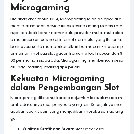
Microgaming
Didirikan atas tahun 1994, Microgaming ialah pelopor di d
alam perusahaan device lunak kasino daring.Mereka me
rupakan tidak benar nomor satu provider mula-mula siap
a meluncurkan casino di internet dan mulai yang itu lanjut
berinovasi serta memperkenalkan bermacam-macam p
ermainan, meliputi slot gacor. Bersama lebih besar dari 8
00 permainan siapa ada, Microgaming memberikan sesu
atu bagi masing-masing tipe pelaku.
Kekuatan Microgaming
dalam Pengembangan Slot
Microgaming diketahui karena sejumlah kekuatan apa m
embedakannya asal penyedia yang lain.Selanjutnya mer
upakan sedikit poin yang menjadikan mereka semua ung
gul:
Kualitas Grafik dan Suara:
Slot Gacor asal