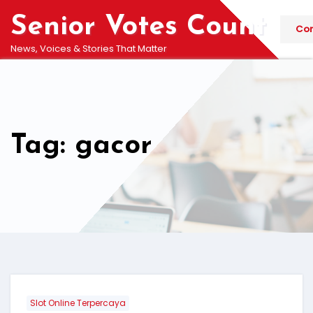
Skip
Senior Votes Count
to
Con
content
News, Voices & Stories That Matter
Tag: gacor
Slot Online Terpercaya