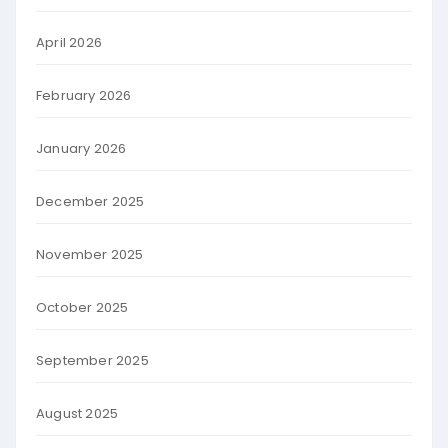
April 2026
February 2026
January 2026
December 2025
November 2025
October 2025
September 2025
August 2025