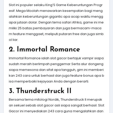
Slot ini populer selaku King’S Game Keberuntungan Progr
esif. Mega Moolah menawarkan kesempatan bagi meng
alahkan keberuntungan gigantic apa acap waktu mengg
apai jutaan dolar. Dengan tema safari Afrika, game ini me
miliki 25 batas pembayaran dan juga bermacam-maca
m feature menggaet, meliputi putaran free dan juga simb
ol liar.
2. Immortal Romance
Immortal Romance ialah slot gacor bertajuk vampir siapa
sudah meraih berlimpah penggemar.Serta alur dongeng
siapa memesona dan sifat apa tangguh, gim ini memberi
kan 243 cara untuk berhasil dan juga feature bonus apa b
isa memperbaiki kejayaan Anda dengan berarti.
3. Thunderstruck II
Bersama tema mitologi Nordik, Thunderstruck II merupak
an sekuel sebab slot gacor asli siapa sangat berhasil. Slot
Gacor ini menyediakan 243 cara guna mengalahkan dan