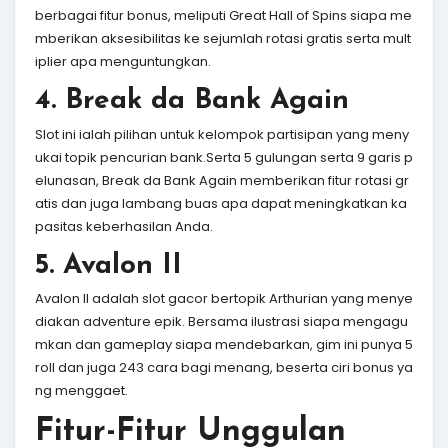
berbagai fitur bonus, meliputi Great Hall of Spins siapa me
mberikan aksesibilitas ke sejumlah rotasi gratis serta mult
iplier apa menguntungkan.
4. Break da Bank Again
Slot ini ialah pilihan untuk kelompok partisipan yang meny
ukai topik pencurian bank.Serta 5 gulungan serta 9 garis p
elunasan, Break da Bank Again memberikan fitur rotasi gr
atis dan juga lambang buas apa dapat meningkatkan ka
pasitas keberhasilan Anda.
5. Avalon II
Avalon II adalah slot gacor bertopik Arthurian yang menye
diakan adventure epik. Bersama ilustrasi siapa mengagu
mkan dan gameplay siapa mendebarkan, gim ini punya 5
roll dan juga 243 cara bagi menang, beserta ciri bonus ya
ng menggaet.
Fitur-Fitur Unggulan