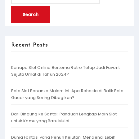
for:
Recent Posts
Kenapa Slot Online Bertema Retro Tetap Jadi Favorit
Sejuta Umat di Tahun 2024?
Pola Slot Bonanza Malam Ini: Apa Rahasia di Balik Pola
Gacor yang Sering Dibagikan?
Dari Bingung ke Santai: Panduan Lengkap Main Slot
untuk Kamu yang Baru Mulai
Dunia Fantasi yang Penuh Kejutan: Mengenal Lebih