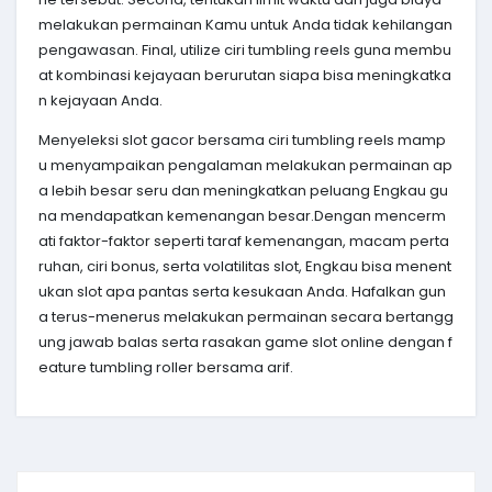
melakukan permainan Kamu untuk Anda tidak kehilangan
pengawasan. Final, utilize ciri tumbling reels guna membu
at kombinasi kejayaan berurutan siapa bisa meningkatka
n kejayaan Anda.
Menyeleksi slot gacor bersama ciri tumbling reels mamp
u menyampaikan pengalaman melakukan permainan ap
a lebih besar seru dan meningkatkan peluang Engkau gu
na mendapatkan kemenangan besar.Dengan mencerm
ati faktor-faktor seperti taraf kemenangan, macam perta
ruhan, ciri bonus, serta volatilitas slot, Engkau bisa menent
ukan slot apa pantas serta kesukaan Anda. Hafalkan gun
a terus-menerus melakukan permainan secara bertangg
ung jawab balas serta rasakan game slot online dengan f
eature tumbling roller bersama arif.