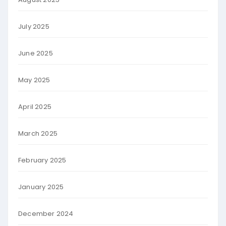
July 2025
June 2025
May 2025
April 2025
March 2025
February 2025
January 2025
December 2024