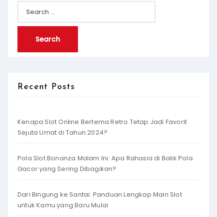
Search
for:
Recent Posts
Kenapa Slot Online Bertema Retro Tetap Jadi Favorit
Sejuta Umat di Tahun 2024?
Pola Slot Bonanza Malam Ini: Apa Rahasia di Balik Pola
Gacor yang Sering Dibagikan?
Dari Bingung ke Santai: Panduan Lengkap Main Slot
untuk Kamu yang Baru Mulai