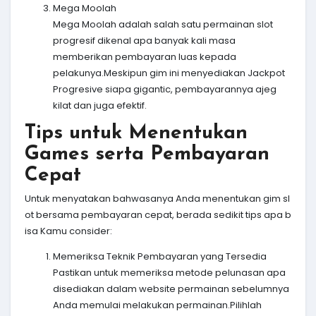
Mega Moolah
Mega Moolah adalah salah satu permainan slot
progresif dikenal apa banyak kali masa
memberikan pembayaran luas kepada
pelakunya.Meskipun gim ini menyediakan Jackpot
Progresive siapa gigantic, pembayarannya ajeg
kilat dan juga efektif.
Tips untuk Menentukan
Games serta Pembayaran
Cepat
Untuk menyatakan bahwasanya Anda menentukan gim sl
ot bersama pembayaran cepat, berada sedikit tips apa b
isa Kamu consider:
Memeriksa Teknik Pembayaran yang Tersedia
Pastikan untuk memeriksa metode pelunasan apa
disediakan dalam website permainan sebelumnya
Anda memulai melakukan permainan.Pilihlah