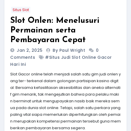
Situs Slot
Slot Onlen: Menelusuri
Permainan serta
Pembayaran Cepat
Jan 2, 2025
By Paul Wright
0
Comments
#Situs Judi Slot Online Gacor
Hari Ini
Slot Gacor online telah menjadi salah satu gim judi onlen y
ang ter- terkenal dalam golongan partisipan kasino digit
al. Bersama kefasilitasan aksesibilitas dan aneka alternati
f gim menarik, tak mengejutkan bahwa para pelaku maki
n berminat untuk mengupayakan nasib baik mereka sem
ua pada dunia slot online. Tetapi, salah satu perkara yang
paling vital siapa memerlukan diperhitungkan oleh pemai
n merupakan kompetensi permainan tersebut guna mem
berikan pembayaran bersama segera.