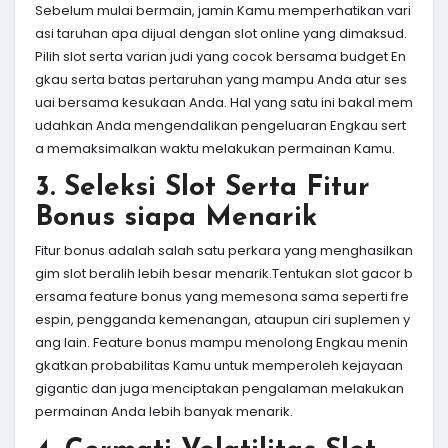
Sebelum mulai bermain, jamin Kamu memperhatikan vari
asi taruhan apa dijual dengan slot online yang dimaksud.
Pilih slot serta varian judi yang cocok bersama budget En
gkau serta batas pertaruhan yang mampu Anda atur ses
uai bersama kesukaan Anda. Hal yang satu ini bakal mem
udahkan Anda mengendalikan pengeluaran Engkau sert
a memaksimalkan waktu melakukan permainan Kamu.
3. Seleksi Slot Serta Fitur
Bonus siapa Menarik
Fitur bonus adalah salah satu perkara yang menghasilkan
gim slot beralih lebih besar menarik.Tentukan slot gacor b
ersama feature bonus yang memesona sama seperti fre
espin, pengganda kemenangan, ataupun ciri suplemen y
ang lain. Feature bonus mampu menolong Engkau menin
gkatkan probabilitas Kamu untuk memperoleh kejayaan
gigantic dan juga menciptakan pengalaman melakukan
permainan Anda lebih banyak menarik.