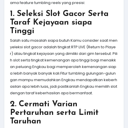
ama feature tumbling reels yang presisi:
1. Seleksi Slot Gacor Serta
Taraf Kejayaan siapa
Tinggi
Salah satu masalah siapa butuh Kamu consider saat men
yeleksi slot gacor adalah tingkat RTP LIVE (Return to Playe
r) atau tingkat kejayaan yang dimiliki dari gim tersebut. Pili
h slot serta tingkat kemenangan apa tinggi bagi menaikk
an peluang Engkau bagi memperoleh kemenangan siap
a lebih banyak banyak kali.Fitur tumbling gulungan-gulun
gan mampu memudahkan Engkau mendapatkan keberh
asilan apa lebih luas, jadi pastikanlah Engkau memilih slot
dengan taraf keberhasilan apa bermanfaat.
2. Cermati Varian
Pertaruhan serta Limit
Taruhan