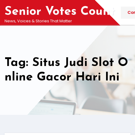
Skip
Senior Votes Count
to
Con
content
News, Voices & Stories That Matter
Tag: Situs Judi Slot O
nline Gacor Hari Ini