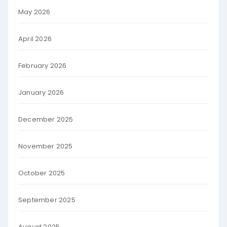
May 2026
April 2026
February 2026
January 2026
December 2025
November 2025
October 2025
September 2025
August 2025