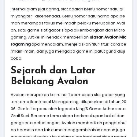
Internal alam judi daring, slot adalah keliru nomor satu gi
m yang ter- dikehendaki. Keliru nomor satu nama apa pe
rnah merampas fokus melimpah pelaku merupakan Aval
on, satu game slot gacor siapa dikembangkan dari Micro
gaming. Artikel ini hendak memberikan
ulasan Avalon Mic
rogaming
apa mendalam, menjelaskan fitur-fitur, cara be
rmain-main, dan juga mengapa game ini patut guna diuji
coba.
Sejarah dan Latar
Belakang Avalon
Avalon merupakan keliru no. 1 permainan slot gacor yang
terutama ikonik asal Microgaming, diluncurkan di tahun 20
06. Gim ini terpacu oleh legenda King’S Game Arthur serta
Grail Suci. Bersama tema siapa berkecukupan bakal don
geng serta petualangan, Avalon memberikan pengetahu
an bermain apa tak cuma menggembirakan namun juga
mengangkut pelaku ke dalam alam imajinasi siapa meng