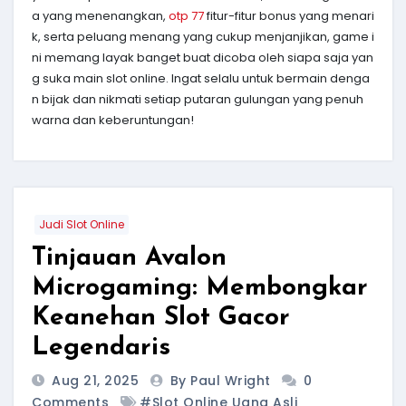
a yang menenangkan,
otp 77
fitur-fitur bonus yang menari
k, serta peluang menang yang cukup menjanjikan, game i
ni memang layak banget buat dicoba oleh siapa saja yan
g suka main slot online. Ingat selalu untuk bermain denga
n bijak dan nikmati setiap putaran gulungan yang penuh
warna dan keberuntungan!
Judi Slot Online
Tinjauan Avalon
Microgaming: Membongkar
Keanehan Slot Gacor
Legendaris
Aug 21, 2025
By Paul Wright
0
Comments
#slot Online Uang Asli