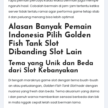
rapa pemain percaya kalau waktu bermain juga mempe
ngaruhi hasil. Cobalah bermain di jam-jam tertentu ketika
server tidak terlalu ramai agar performa game tetap stab
il dan peluang menang bisa lebih optimal.
Alasan Banyak Pemain
Indonesia Pilih Golden
Fish Tank Slot
Dibanding Slot Lain
Tema yang Unik dan Beda
dari Slot Kebanyakan
Di tengah maraknya game slot dengan tema buah-buah
an atau petualangan,
Golden Fish Tank Slot
hadir dengan
nuansa yang fresh dan beda. Tema akuarium yang dama
i dan penuh warna memberikan sensasi berbeda dan bik
in mata nggak cepat lelah saat bermain lama.