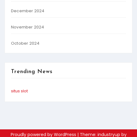
December 2024
November 2024
October 2024
Trending News
situs slot
Proudly powered by WordPress
|
Theme: industryup by