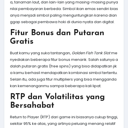
a, tanaman laut, dan lain-lain yang masing-masing punya
nilai pembayaran berbeda. Simbol ikan emas sendiri bias
anya menjadi simbol paling menguntungkan karena dian
ggap sebagai pembawa hoki di dunia nyata dan digital.
Fitur Bonus dan Putaran
Gratis
Buat kamu yang suka tantangan,
Golden Fish Tank Slot
me
nyediakan beberapa fitur bonus menarik. Salah satunya a
dalah putaran gratis (free spins) yang bisa didapatkan jik
a kamu berhasil mendapatkan kombinasi simbol tertentu.
Selain itu, ada juga fitur multipliers yang bisa mengganda
kan kemenanganmu sampai beberapa kali lipat.
RTP dan Volatilitas yang
Bersahabat
Return to Player (RTP) dari game ini biasanya cukup tinggi,
sekitar 95% ke atas, yang artinya peluang menang relatif