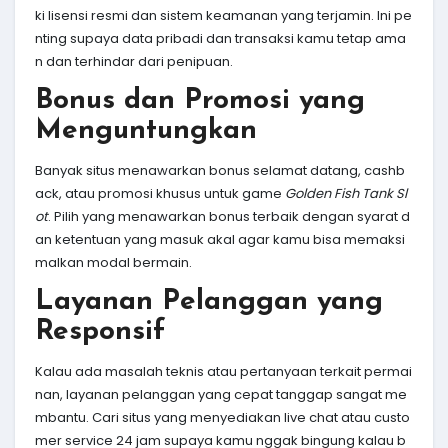
ki lisensi resmi dan sistem keamanan yang terjamin. Ini pe
nting supaya data pribadi dan transaksi kamu tetap ama
n dan terhindar dari penipuan.
Bonus dan Promosi yang
Menguntungkan
Banyak situs menawarkan bonus selamat datang, cashb
ack, atau promosi khusus untuk game
Golden Fish Tank Sl
ot
. Pilih yang menawarkan bonus terbaik dengan syarat d
an ketentuan yang masuk akal agar kamu bisa memaksi
malkan modal bermain.
Layanan Pelanggan yang
Responsif
Kalau ada masalah teknis atau pertanyaan terkait permai
nan, layanan pelanggan yang cepat tanggap sangat me
mbantu. Cari situs yang menyediakan live chat atau custo
mer service 24 jam supaya kamu nggak bingung kalau b