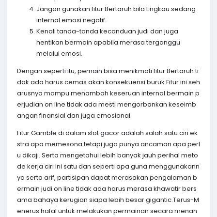
Jangan gunakan fitur Bertaruh bila Engkau sedang
internal emosi negatif.
Kenali tanda-tanda kecanduan judi dan juga
hentikan bermain apabila merasa terganggu
melalui emosi.
Dengan seperti itu, pemain bisa menikmati fitur Bertaruh ti
dak ada harus cemas akan konsekuensi buruk.Fitur ini seh
arusnya mampu menambah keseruan internal bermain p
erjudian on line tidak ada mesti mengorbankan keseimb
angan finansial dan juga emosional.
Fitur Gamble di dalam slot gacor adalah salah satu ciri ek
stra apa memesona tetapi juga punya ancaman apa perl
u dikaji. Serta mengetahui lebih banyak jauh perihal meto
de kerja ciri ini satu dan seperti apa guna menggunakann
ya serta arif, partisipan dapat merasakan pengalaman b
ermain judi on line tidak ada harus merasa khawatir bers
ama bahaya kerugian siapa lebih besar gigantic.Terus-M
enerus hafal untuk melakukan permainan secara menan