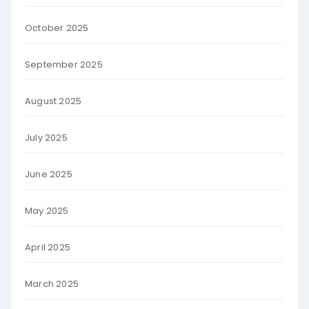
October 2025
September 2025
August 2025
July 2025
June 2025
May 2025
April 2025
March 2025