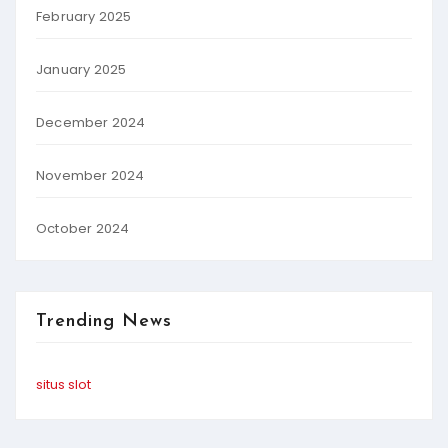
February 2025
January 2025
December 2024
November 2024
October 2024
Trending News
situs slot