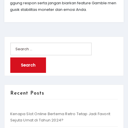
ggung respon serta jangan biarkan feature Gamble men
gusik stabilitas moneter dan emosi Anda.
Search
for:
Recent Posts
Kenapa Slot Online Bertema Retro Tetap Jadi Favorit
Sejuta Umat di Tahun 2024?