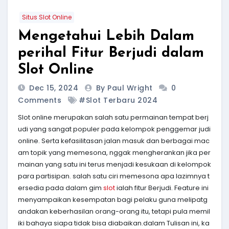
Situs Slot Online
Mengetahui Lebih Dalam
perihal Fitur Berjudi dalam
Slot Online
Dec 15, 2024
By Paul Wright
0
Comments
#slot Terbaru 2024
Slot online merupakan salah satu permainan tempat berj
udi yang sangat populer pada kelompok penggemar judi
online. Serta kefasilitasan jalan masuk dan berbagai mac
am topik yang memesona, nggak mengherankan jika per
mainan yang satu ini terus menjadi kesukaan di kelompok
para partisipan. salah satu ciri memesona apa lazimnya t
ersedia pada dalam gim
slot
ialah fitur Berjudi. Feature ini
menyampaikan kesempatan bagi pelaku guna melipatg
andakan keberhasilan orang-orang itu, tetapi pula memil
iki bahaya siapa tidak bisa diabaikan.dalam Tulisan ini, ka